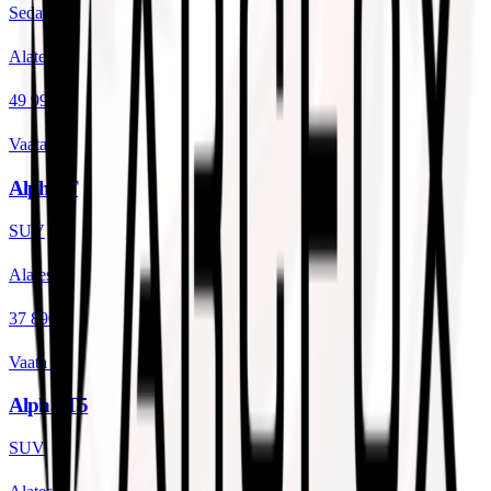
Sedaan
Alates
49 990 €
Vaata
Alpha T
SUV
Alates
37 890 €
Vaata
Alpha T5
SUV