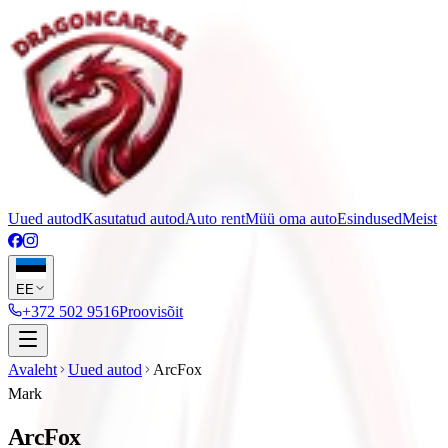
Uued autod
Kasutatud autod
Auto rent
Müü oma auto
Esindused
Meist
EE
+372 502 9516
Proovisõit
Avaleht
Uued autod
ArcFox
Mark
ArcFox