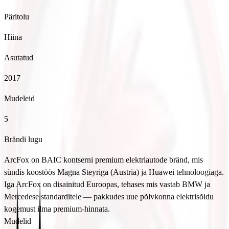
Päritolu
Hiina
Asutatud
2017
Mudeleid
5
Brändi lugu
ArcFox on BAIC kontserni premium elektriautode bränd, mis
sündis koostöös Magna Steyriga (Austria) ja Huawei tehnoloogiaga.
Iga ArcFox on disainitud Euroopas, tehases mis vastab BMW ja
Mercedese standarditele — pakkudes uue põlvkonna elektrisõidu
kogemust ilma premium-hinnata.
Mudelid