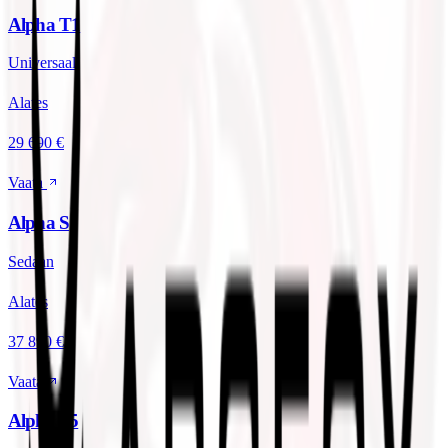
Alpha T1
Universaal
Alates
29 690 €
Vaata
Alpha S
Sedaan
Alates
37 890 €
Vaata
Alpha S5