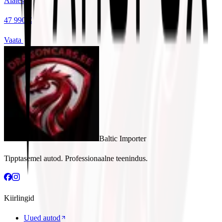
Alates
47 990 €
Vaata
Baltic Importer
Tipptasemel autod. Professionaalne teenindus.
Kiirlingid
Uued autod