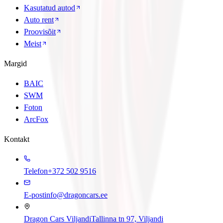
Kasutatud autod
Auto rent
Proovisõit
Meist
Margid
BAIC
SWM
Foton
ArcFox
Kontakt
Telefon
+372 502 9516
E-post
info@dragoncars.ee
Dragon Cars Viljandi
Tallinna tn 97, Viljandi