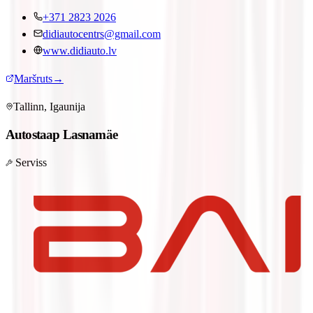
+371 2823 2026
didiautocentrs@gmail.com
www.didiauto.lv
Maršruts
→
Tallinn, Igaunija
Autostaap Lasnamäe
Serviss