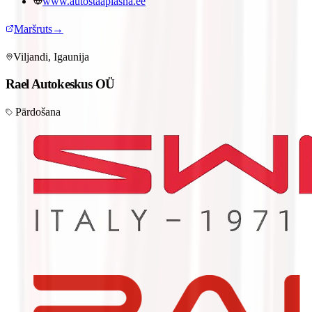
www.autostaaplasna.ee
Maršruts
→
Viljandi, Igaunija
Rael Autokeskus OÜ
Pārdošana