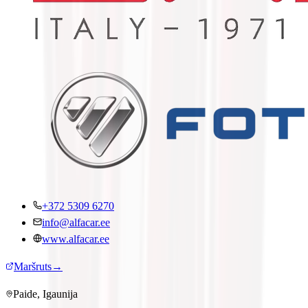
+372 5309 6270
info@alfacar.ee
www.alfacar.ee
Maršruts
→
Paide, Igaunija