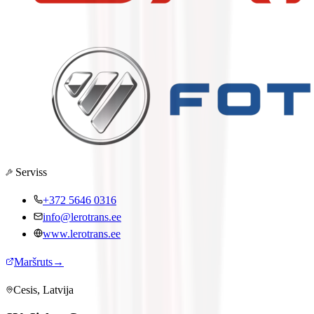
Serviss
+372 5646 0316
info@lerotrans.ee
www.lerotrans.ee
Maršruts
→
Cesis, Latvija