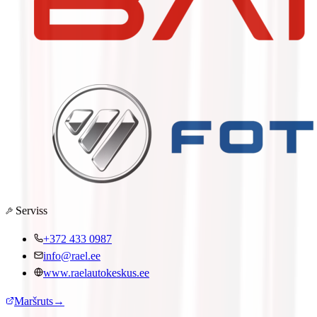
Serviss
+372 433 0987
info@rael.ee
www.raelautokeskus.ee
Maršruts
→