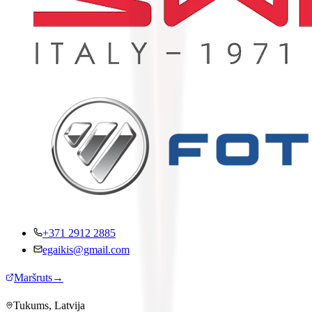
+371 2912 2885
egaikis@gmail.com
Maršruts
→
Tukums, Latvija