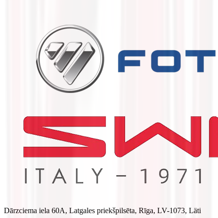
Dārzciema iela 60A, Latgales priekšpilsēta, Rīga, LV-1073, Läti