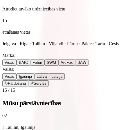
Atrodiet tuvāko tirdzniecības vietu
15
atrašanās vietas
Jelgava · Riga · Tallinn · Viljandi · Pärnu · Paide · Tartu · Cesis
Marka
:
Visas
BAIC
Foton
SWM
ArcFox
BAW
Valsts
:
Visas
Igaunija
Lativa
Latvija
Pārdošana
Serviss
15
/
15
Mūsu pārstāvniecības
02
Tallinn, Igaunija