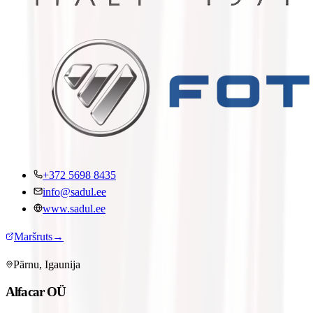
+372 5698 8435
info@sadul.ee
www.sadul.ee
Maršruts
→
Pärnu, Igaunija
Alfacar OÜ