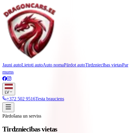
Jauni auto
Lietoti auto
Auto noma
Pārdot auto
Tirdzniecības vietas
Par
mums
LV
+372 502 9516
Testa brauciens
Pārdošana un serviss
Tirdzniecības vietas