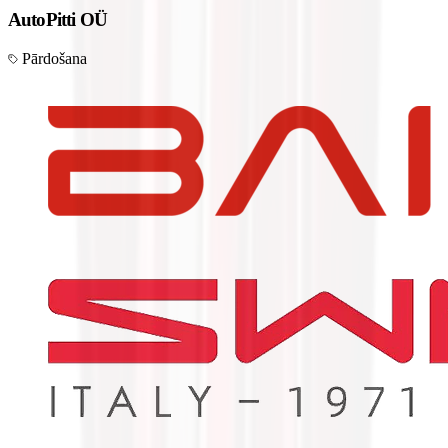
AutoPitti OÜ
Pārdošana