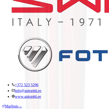
+372 523 5296
info@autopitti.ee
www.autopitti.ee
Maršruts
→