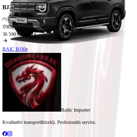
BJ30e
BAIC BJ30e 4x4 hybrid
31 000 km
Hibrīds
Rūpnīcas garantija
līdz 5 g · 100 000 km
36 590 €
33 290 €
BAIC
BJ30e
Baltic Importer
Kvalitatīvi transportlīdzekļi. Profesionāls serviss.