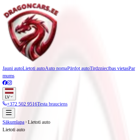
Jauni auto
Lietoti auto
Auto noma
Pārdot auto
Tirdzniecības vietas
Par
mums
LV
+372 502 9516
Testa brauciens
Sākumlapa
Lietoti auto
Lietoti auto