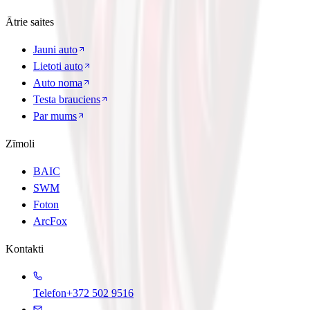
Ātrie saites
Jauni auto
Lietoti auto
Auto noma
Testa brauciens
Par mums
Zīmoli
BAIC
SWM
Foton
ArcFox
Kontakti
Telefon
+372 502 9516