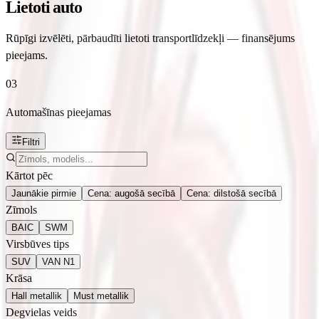
Lietoti auto
Rūpīgi izvēlēti, pārbaudīti lietoti transportlīdzekļi — finansējums
pieejams.
03
Automašīnas pieejamas
Filtri
Kārtot pēc
Jaunākie pirmie
Cena: augošā secībā
Cena: dilstošā secībā
Zīmols
BAIC
SWM
Virsbūves tips
SUV
VAN N1
Krāsa
Hall metallik
Must metallik
Degvielas veids