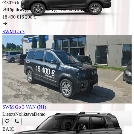
3076 km
Benzīns
Rūpnīcas garantija
līdz 5 g · 100 000 km
18 490 €
16 290 €
SWM
Go 3
Lietots
Noliktavā
SWM
Go 3 VAN (N1)
SWM G0 3 VAN (N1), 1.5 manual
8400 km
Benzīns
Rūpnīcas garantija
līdz 5 g · 100 000 km
21 290 €
17 490 €
SWM
Go 3 VAN (N1)
Lietots
Noliktavā
Demo
BAIC