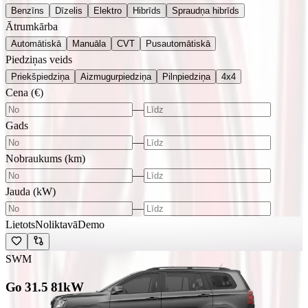
Benzīns
Dīzelis
Elektro
Hibrīds
Spraudņa hibrīds
Ātrumkārba
Automātiskā
Manuāla
CVT
Pusautomātiskā
Piedziņas veids
Priekšpiedziņa
Aizmugurpiedziņa
Pilnpiedziņa
4x4
Cena (€)
—
Gads
—
Nobraukums (km)
—
Jauda (kW)
—
Lietots
Noliktavā
Demo
SWM
Go 3
1.5 81kW